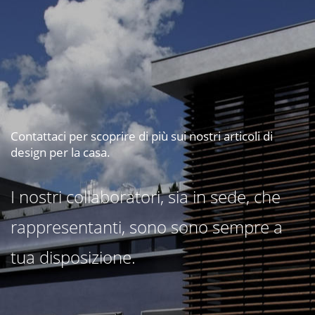
STORES SCHÖNHUBER
DISTRIBUZIONE
NEWS
AREA RISERVATA
Contattaci per scoprire di più sui nostri articoli di
design per la casa.
I nostri collaboratori, sia in sede, che
rappresentanti, sono sono sempre a
tua disposizione.