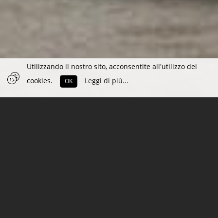
Utilizzando il nostro sito, acconsentite all'utilizzo dei
cookies.
Leggi di più...
OK
MEPAL
Da oltre sessant'anni Mepal produce contenitori
per alimenti e bibite in plastica. Bicchieri e le